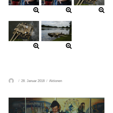
Autor
Veröffentlicht
Kategorien
28. Januar 2018
Aktionen
am