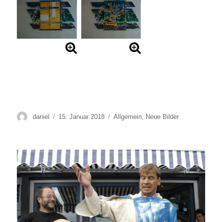
Autor
Veröffentlicht
Kategorien
daniel
15. Januar 2018
Allgemein
,
Neue Bilder
am