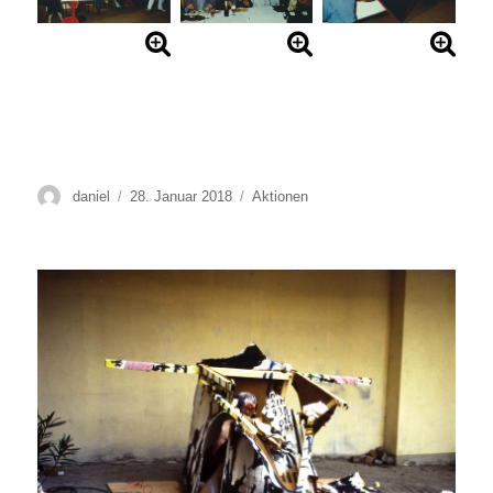
Autor
Veröffentlicht
Kategorien
daniel
28. Januar 2018
Aktionen
am