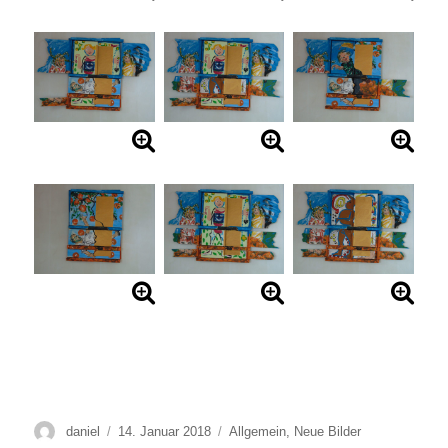
Autor
Veröffentlicht
Kategorien
daniel
14. Januar 2018
Allgemein
,
Neue Bilder