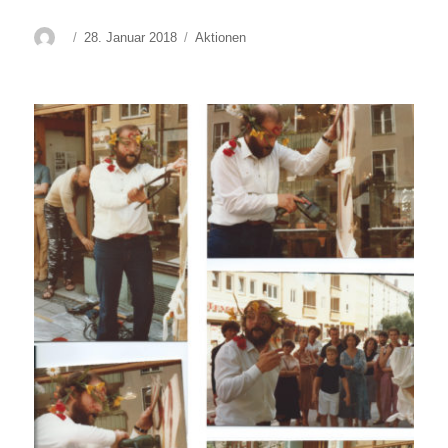
Autor
Veröffentlicht
Kategorien
28. Januar 2018
Aktionen
am