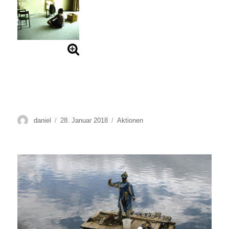
Autor
Veröffentlicht
Kategorien
daniel
28. Januar 2018
Aktionen
am