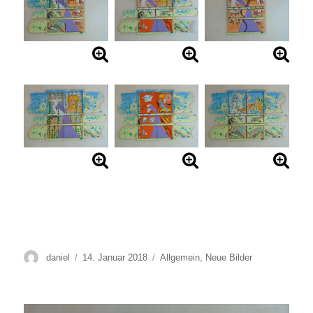
Autor
Veröffentlicht
Kategorien
daniel
14. Januar 2018
Allgemein
,
Neue Bilder
am