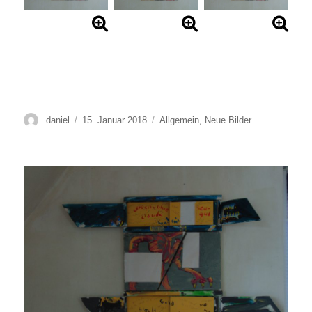
Autor
Veröffentlicht
Kategorien
daniel
15. Januar 2018
Allgemein
,
Neue Bilder
am