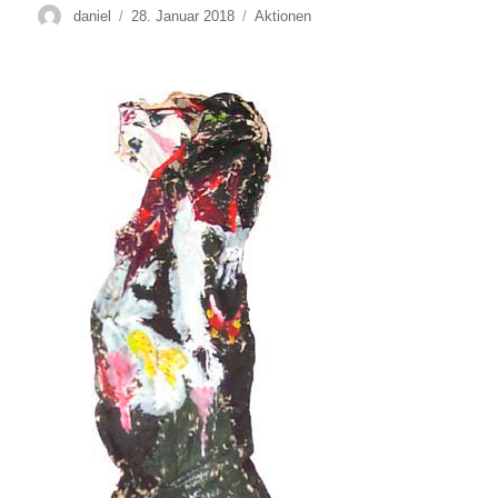
Autor
Veröffentlicht
Kategorien
daniel
28. Januar 2018
Aktionen
am